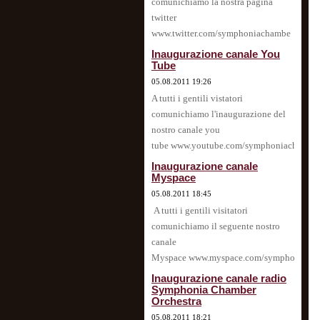
comunichiamo la nostra pagina
twitter
www.twitter.com/symphoniachambe
Inaugurazione canale You
Tube
05.08.2011 19:26
A tutti i gentili vistatori
comunichiamo l'inaugurazione del
nostro canale you
tube www.youtube.com/symphoniachamber
Inaugurazione canale
Myspace
05.08.2011 18:45
A tutti i gentili visitatori
comunichiamo il seguente nostro
canale
Myspace www.myspace.com/symphoniacha
Inaugurazione canale radio
Symphonia Chamber
Orchestra
05.08.2011 18:21