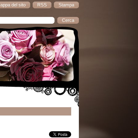
appa del sito
RSS
Stampa