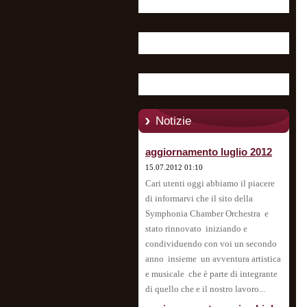
Notizie
aggiornamento luglio 2012
15.07.2012 01:10
Cari utenti oggi abbiamo il piacere
di informarvi che il sito della
Symphonia Chamber Orchestra e
stato rinnovato iniziando e
condividuendo con voi un secondo
anno insieme un avventura artistica
e musicale che è parte di integrante
di quello che e il nostro lavoro...