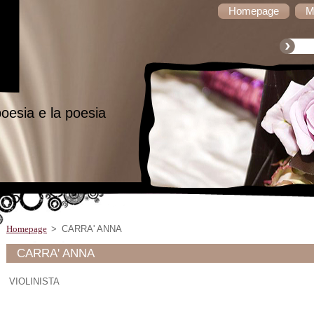
Homepage
M
oesia e la poesia
Homepage
>
CARRA' ANNA
CARRA' ANNA
VIOLINISTA