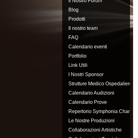
Il Nostro Forum
Blog
Prodotti
Il nostro team
FAQ
Calendario eventi
Portfolio
Link Utili
I Nostri Sponsor
Strutture Medico Ospedaliere di
riferimento
Calendario Audizioni
Calendario Prove
Repertorio Symphonia Chambe
Orchestra
Le Nostre Produzioni
Collaborazioni Artistiche