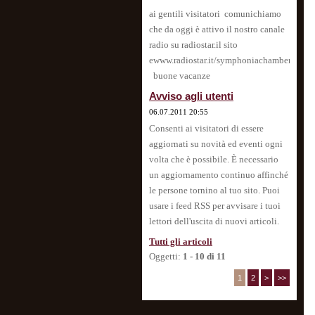
ai gentili visitatori comunichiamo
che da oggi è attivo il nostro canale
radio su radiostar.il sito
ewww.radiostar.it/symphoniachamberorches
buone vacanze
Avviso agli utenti
06.07.2011 20:55
Consenti ai visitatori di essere
aggiornati su novità ed eventi ogni
volta che è possibile. È necessario
un aggiornamento continuo affinché
le persone tornino al tuo sito. Puoi
usare i feed RSS per avvisare i tuoi
lettori dell'uscita di nuovi articoli.
Tutti gli articoli
Oggetti:
1 - 10 di 11
1
2
>
>>