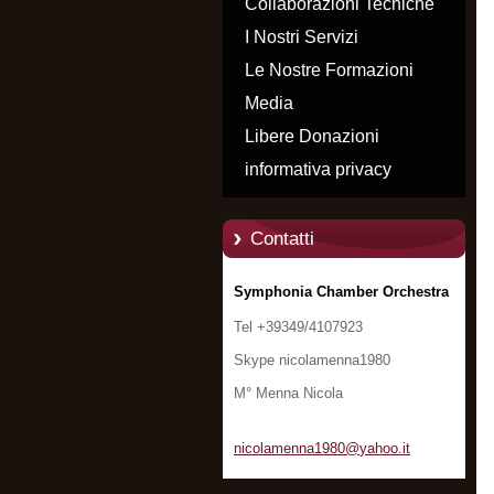
Collaborazioni Tecniche
I Nostri Servizi
Le Nostre Formazioni
Media
Libere Donazioni
informativa privacy
Contatti
Symphonia Chamber Orchestra
Tel +39349/4107923
Skype nicolamenna1980
M° Menna Nicola
nicolame
nna1980@
yahoo.it