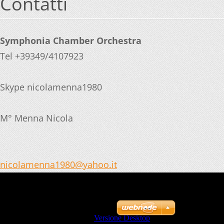
Contatti
Symphonia Chamber Orchestra
Tel +39349/4107923
Skype nicolamenna1980
M° Menna Nicola
nicolame
nna1980@
yahoo.it
© 2010 Tutti i diritti riservati.
Crea un sito web gratis
Visualizza:
Versione Mobile
|
Versione Desktop